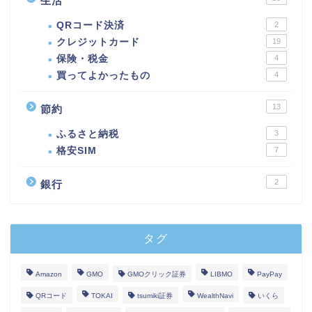
生活
QRコード決済
2
クレジットカード
19
保険・税金
4
買ってよかったもの
4
13
節約
ふるさと納税
3
格安SIM
7
2
銀行
タグ
Amazon
GMO
GMOクリック証券
LIBMO
PayPay
QRコード
TOKAI
tsumiki証券
WealthNavi
いくら