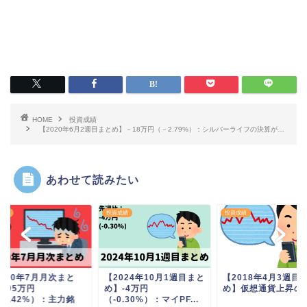
HOME
投資成績
【2020年6月2週目まとめ】－18万円（－2.79%）：シルバーライフの決算が…
あわせて読みたい
成績
投資成績
投資成績
2020年7月月次まと
【2024年10月1週目まと
【2018年4月3週目
-95万円
め】-4万円
め】仮想通貨上昇の
14.42%）：主力銘
（-0.30%）：マイPF...