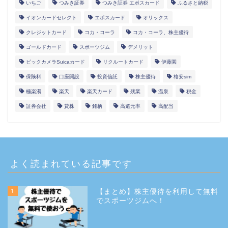
いちご
つみき証券
つみき証券 エポスカード
ふるさと納税
イオンカードセレクト
エポスカード
オリックス
クレジットカード
コカ・コーラ
コカ・コーラ、株主優待
ゴールドカード
スポーツジム
デメリット
ビックカメラSuicaカード
リクルートカード
伊藤園
保険料
口座開設
投資信託
株主優待
格安sim
極楽湯
楽天
楽天カード
残業
温泉
税金
証券会社
貸株
銘柄
高還元率
高配当
よく読まれている記事です
1
【まとめ】株主優待を利用して無料
でスポーツジムへ！