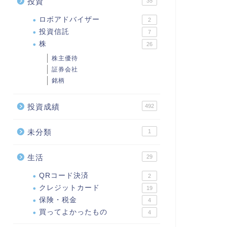
投資
35
ロボアドバイザー
2
投資信託
7
株
26
株主優待
証券会社
銘柄
投資成績
492
未分類
1
生活
29
QRコード決済
2
クレジットカード
19
保険・税金
4
買ってよかったもの
4