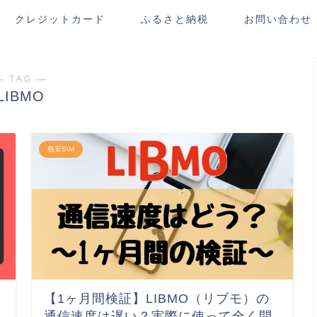
クレジットカード
ふるさと納税
お問い合わせ
― TAG ―
LIBMO
格安SIM
【1ヶ月間検証】LIBMO（リブモ）の
通信速度は遅い？実際に使って全く問