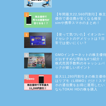
【年間最大22,560円割引】株
2
優待で通信費が安くなる格安
simや携帯スマホのまとめ！
【使って気づいた】イオンカー
3
ドセレクトのデメリットは？日
常では使いにくい？
GMOインターネットの株主優
4
がおすすめな理由を4つ紹介！
株式売買手数料のキャッシュバ
ックが嬉しいポイント
最大11,280円割引きの株主優
5
はリブモ（LIBMO）だけ！スマ
ホの通信費をお得に運用したい
ならTOKAI HDの株を購入