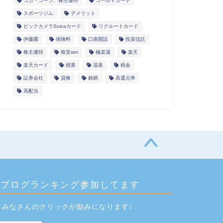
コカ・コーラ、株主優待
ゴールドカード
スポーツジム
デメリット
ビックカメラSuicaカード
リクルートカード
伊藤園
保険料
口座開設
投資信託
株主優待
格安sim
極楽湯
楽天
楽天カード
残業
温泉
税金
証券会社
貸株
銘柄
高還元率
高配当
ブログランキング参加してます
↓みなさんのクリックが励みになります↓