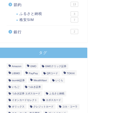
節約
13
ふるさと納税
3
格安SIM
7
銀行
2
タグ
Amazon
GMO
GMOクリック証券
LIBMO
PayPay
QRコード
TOKAI
tsumiki証券
WealthNavi
いくら
いちご
つみき証券
つみき証券 エポスカード
ふるさと納税
イオンカードセレクト
エポスカード
オリックス
クレジットカード
コカ・コーラ