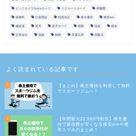
ビックカメラSuicaカード
リクルートカード
伊藤園
保険料
口座開設
投資信託
株主優待
格安sim
極楽湯
楽天
楽天カード
残業
温泉
税金
証券会社
貸株
銘柄
高還元率
高配当
よく読まれている記事です
1
【まとめ】株主優待を利用して無料
でスポーツジムへ！
2
【年間最大22,560円割引】株主優
待で通信費が安くなる格安simや携
帯スマホのまとめ！