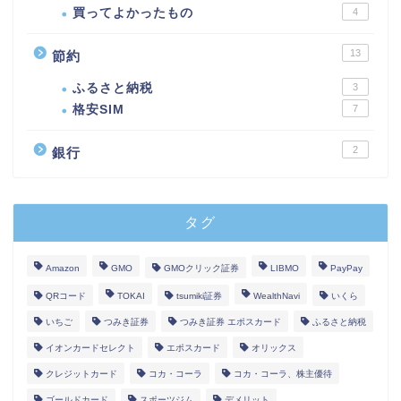
買ってよかったもの
4
13
節約
ふるさと納税
3
格安SIM
7
2
銀行
タグ
Amazon
GMO
GMOクリック証券
LIBMO
PayPay
QRコード
TOKAI
tsumiki証券
WealthNavi
いくら
いちご
つみき証券
つみき証券 エポスカード
ふるさと納税
イオンカードセレクト
エポスカード
オリックス
クレジットカード
コカ・コーラ
コカ・コーラ、株主優待
ゴールドカード
スポーツジム
デメリット