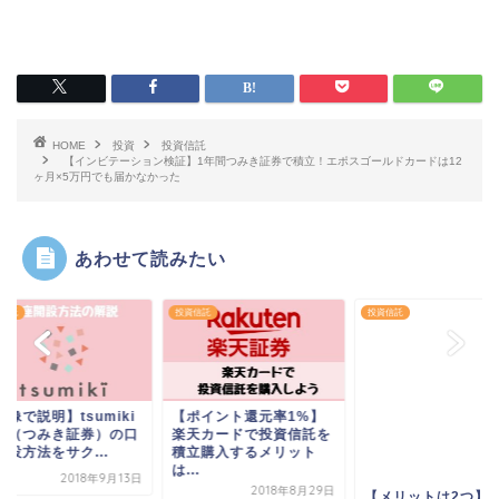
HOME
投資
投資信託
【インビテーション検証】1年間つみき証券で積立！エポスゴールドカードは12
ヶ月×5万円でも届かなかった
あわせて読みたい
信託
投資信託
投資信託
像で説明】tsumiki
【ポイント還元率1%】
【メリットは2つ】
券（つみき証券）の口
楽天カードで投資信託を
き証券（tumiki証
設方法をサク...
積立購入するメリット
エポスカードで投...
は...
2018年9月13日
2018年8
2018年8月29日