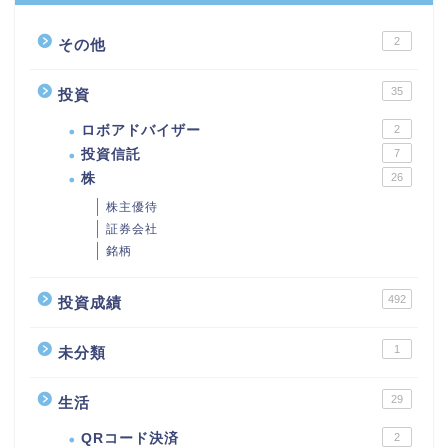
2
その他
35
投資
ロボアドバイザー
2
投資信託
7
株
26
株主優待
証券会社
銘柄
492
投資成績
1
未分類
29
生活
QRコード決済
2