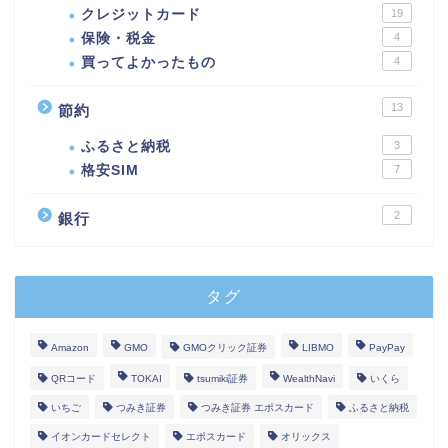
クレジットカード
19
保険・税金
4
買ってよかったもの
4
13
節約
ふるさと納税
3
格安SIM
7
2
銀行
タグ
Amazon
GMO
GMOクリック証券
LIBMO
PayPay
QRコード
TOKAI
tsumiki証券
WealthNavi
いくら
いちご
つみき証券
つみき証券 エポスカード
ふるさと納税
イオンカードセレクト
エポスカード
オリックス