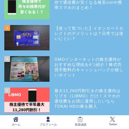
待で通信費が安くなる格安simや携
帯スマホのまとめ！
3
【使って気づいた】イオンカードセ
レクトのデメリットは？日常では使
いにくい？
4
GMOインターネットの株主優待が
おすすめな理由を4つ紹介！株式売
買手数料のキャッシュバックが嬉し
いポイント
5
最大11,280円割引きの株主優待は
リブモ（LIBMO）だけ！スマホの
通信費をお得に運用したいなら
TOKAI HDの株を購入
Twitter
ホーム
プロフィール
投資成績