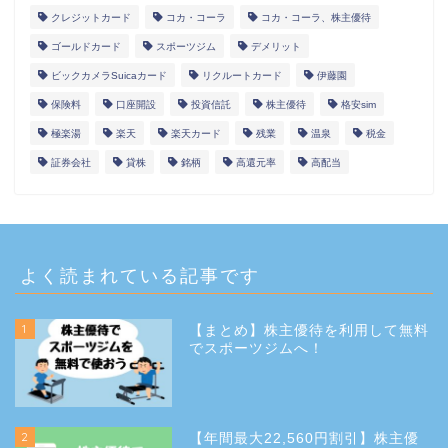
クレジットカード
コカ・コーラ
コカ・コーラ、株主優待
ゴールドカード
スポーツジム
デメリット
ビックカメラSuicaカード
リクルートカード
伊藤園
保険料
口座開設
投資信託
株主優待
格安sim
極楽湯
楽天
楽天カード
残業
温泉
税金
証券会社
貸株
銘柄
高還元率
高配当
よく読まれている記事です
1
【まとめ】株主優待を利用して無料
でスポーツジムへ！
2
【年間最大22,560円割引】株主優