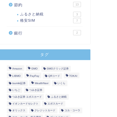
節約
13
ふるさと納税
3
格安SIM
7
銀行
2
タグ
Amazon
GMO
GMOクリック証券
LIBMO
PayPay
QRコード
TOKAI
tsumiki証券
WealthNavi
いくら
いちご
つみき証券
つみき証券 エポスカード
ふるさと納税
イオンカードセレクト
エポスカード
オリックス
クレジットカード
コカ・コーラ