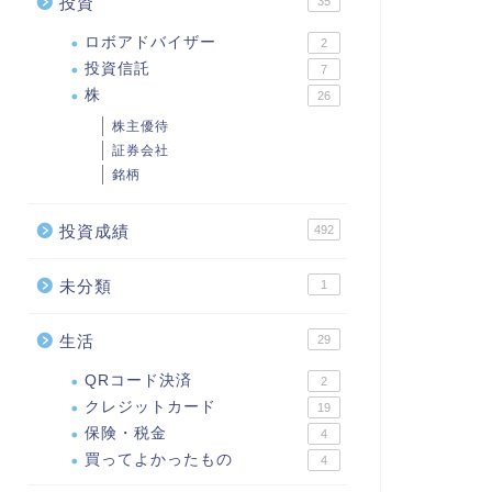
投資
35
ロボアドバイザー
2
投資信託
7
株
26
株主優待
証券会社
銘柄
投資成績
492
未分類
1
生活
29
QRコード決済
2
クレジットカード
19
保険・税金
4
買ってよかったもの
4