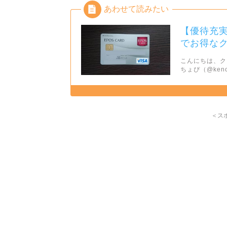
【優待充
でお得な
こんにちは、ク
ちょぴ（@ken
＜ス