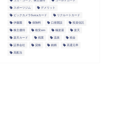
コカ・コーラ、株主優待
ゴールドカード
スポーツジム
デメリット
ビックカメラSuicaカード
リクルートカード
伊藤園
保険料
口座開設
投資信託
株主優待
格安sim
極楽湯
楽天
楽天カード
残業
温泉
税金
証券会社
貸株
銘柄
高還元率
高配当