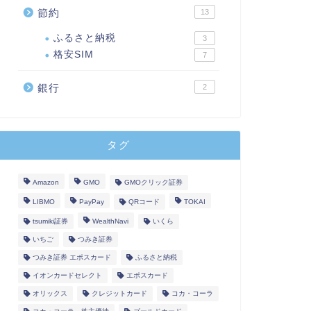
節約
13
ふるさと納税
3
格安SIM
7
銀行
2
タグ
Amazon
GMO
GMOクリック証券
LIBMO
PayPay
QRコード
TOKAI
tsumiki証券
WealthNavi
いくら
いちご
つみき証券
つみき証券 エポスカード
ふるさと納税
イオンカードセレクト
エポスカード
オリックス
クレジットカード
コカ・コーラ