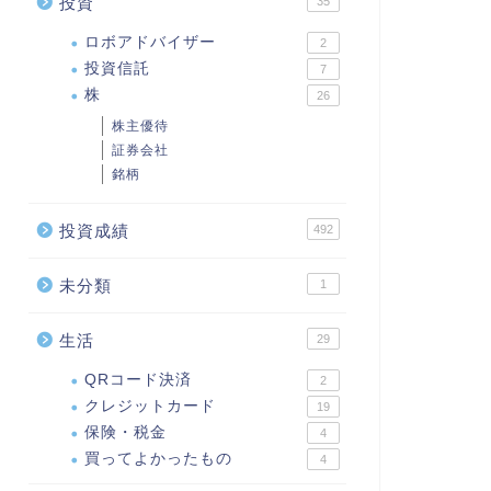
投資
35
ロボアドバイザー
2
投資信託
7
株
26
株主優待
証券会社
銘柄
投資成績
492
未分類
1
生活
29
QRコード決済
2
クレジットカード
19
保険・税金
4
買ってよかったもの
4