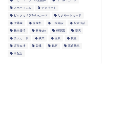
コカ・コーラ、株主優待
ゴールドカード
スポーツジム
デメリット
ビックカメラSuicaカード
リクルートカード
伊藤園
保険料
口座開設
投資信託
株主優待
格安sim
極楽湯
楽天
楽天カード
残業
温泉
税金
証券会社
貸株
銘柄
高還元率
高配当