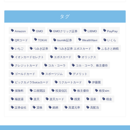
タグ
Amazon
GMO
GMOクリック証券
LIBMO
PayPay
QRコード
TOKAI
tsumiki証券
WealthNavi
いくら
いちご
つみき証券
つみき証券 エポスカード
ふるさと納税
イオンカードセレクト
エポスカード
オリックス
クレジットカード
コカ・コーラ
コカ・コーラ、株主優待
ゴールドカード
スポーツジム
デメリット
ビックカメラSuicaカード
リクルートカード
伊藤園
保険料
口座開設
投資信託
株主優待
格安sim
極楽湯
楽天
楽天カード
残業
温泉
税金
証券会社
貸株
銘柄
高還元率
高配当