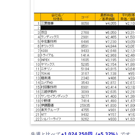
先週と比べて
+1,024,250
円（+5.32
%）
です