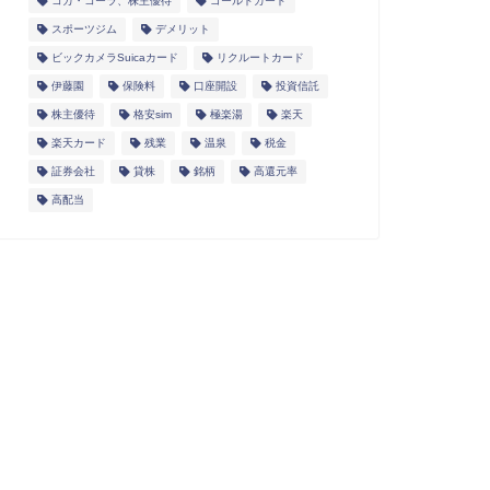
コカ・コーラ、株主優待
ゴールドカード
スポーツジム
デメリット
ビックカメラSuicaカード
リクルートカード
伊藤園
保険料
口座開設
投資信託
株主優待
格安sim
極楽湯
楽天
楽天カード
残業
温泉
税金
証券会社
貸株
銘柄
高還元率
高配当