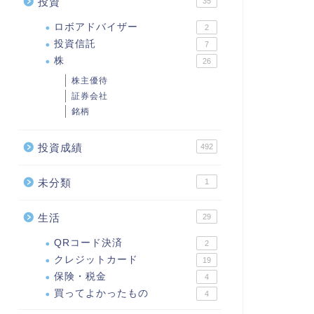
投資
35
ロボアドバイザー
2
投資信託
7
株
26
株主優待
証券会社
銘柄
投資成績
492
未分類
1
生活
29
QRコード決済
2
クレジットカード
19
保険・税金
4
買ってよかったもの
4