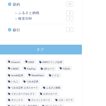
節約
13
ふるさと納税
3
格安SIM
7
銀行
2
タグ
Amazon
GMO
GMOクリック証券
LIBMO
PayPay
QRコード
TOKAI
tsumiki証券
WealthNavi
いくら
いちご
つみき証券
つみき証券 エポスカード
ふるさと納税
イオンカードセレクト
エポスカード
オリックス
クレジットカード
コカ・コーラ