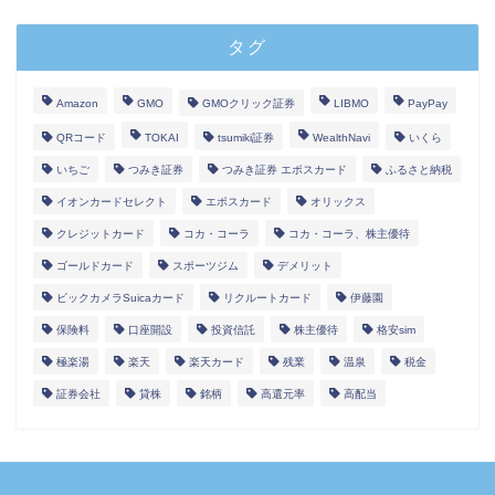
タグ
Amazon
GMO
GMOクリック証券
LIBMO
PayPay
QRコード
TOKAI
tsumiki証券
WealthNavi
いくら
いちご
つみき証券
つみき証券 エポスカード
ふるさと納税
イオンカードセレクト
エポスカード
オリックス
クレジットカード
コカ・コーラ
コカ・コーラ、株主優待
ゴールドカード
スポーツジム
デメリット
ビックカメラSuicaカード
リクルートカード
伊藤園
保険料
口座開設
投資信託
株主優待
格安sim
極楽湯
楽天
楽天カード
残業
温泉
税金
証券会社
貸株
銘柄
高還元率
高配当