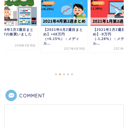
成績
投資成績
投資成績
018年3月3週目まと
【2021年4月2週目まと
【2021年1月2週目
】JTの株買いました
め】+48万円
め】-9万円
（+6.15%）：メディ
（-1.28%）：メデ
カ...
ル...
2018年3月18日
2021年4月18日
2021年1
COMMENT