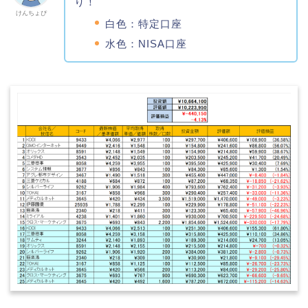
り！
けんちょぴ
白色：特定口座
水色：NISA口座