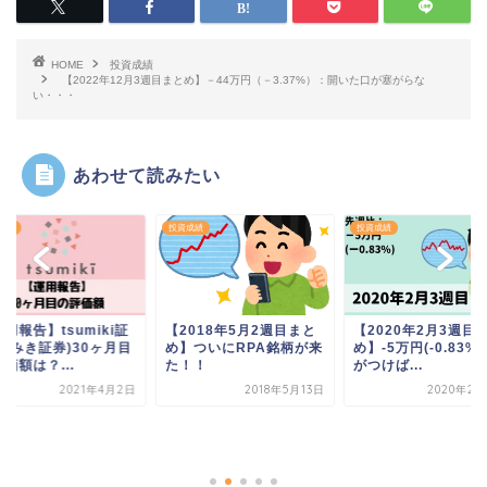
HOME
投資成績
【2022年12月3週目まとめ】－44万円（－3.37%）：開いた口が塞がらな
い・・・
あわせて読みたい
成績
投資成績
投資成績
用報告】tsumiki証
【2018年5月2週目まと
【2020年2月3週目
(つみき証券)30ヶ月目
め】ついにRPA銘柄が来
め】-5万円(-0.83%
価額は？...
た！！
がつけば...
2021年4月2日
2018年5月13日
2020年2月