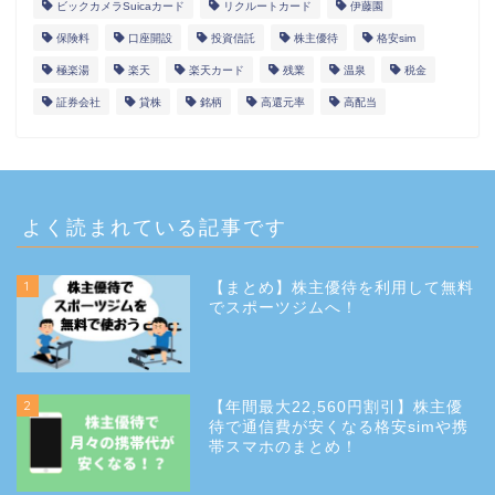
ビックカメラSuicaカード
リクルートカード
伊藤園
保険料
口座開設
投資信託
株主優待
格安sim
極楽湯
楽天
楽天カード
残業
温泉
税金
証券会社
貸株
銘柄
高還元率
高配当
よく読まれている記事です
1
【まとめ】株主優待を利用して無料
でスポーツジムへ！
2
【年間最大22,560円割引】株主優
待で通信費が安くなる格安simや携
帯スマホのまとめ！