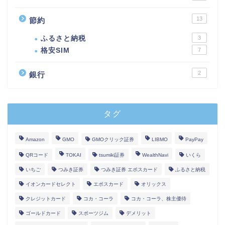
13
節約
ふるさと納税
3
格安SIM
7
2
銀行
タグ
Amazon
GMO
GMOクリック証券
LIBMO
PayPay
QRコード
TOKAI
tsumiki証券
WealthNavi
いくら
いちご
つみき証券
つみき証券 エポスカード
ふるさと納税
イオンカードセレクト
エポスカード
オリックス
クレジットカード
コカ・コーラ
コカ・コーラ、株主優待
ゴールドカード
スポーツジム
デメリット