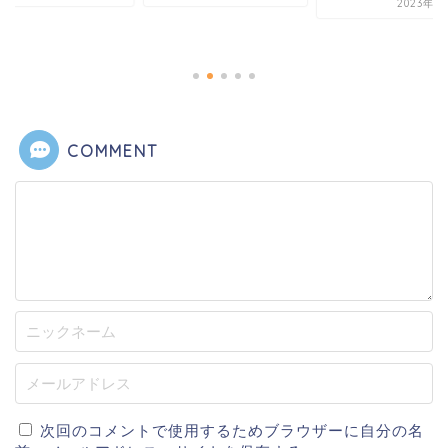
2023年1月15日
【運用報告】tsumik
券(つみき証券)41ヶ
の評価額は？...
2022年2月
COMMENT
次回のコメントで使用するためブラウザーに自分の名