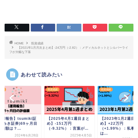
HOME
投資成績
【2021年1月月次まとめ】-24万円（-2.82）：メディカルネットとシルバーライ
フが大幅な下落
あわせて読みたい
成績
投資成績
投資成績
025年4月1週目まと
【2023年1月2週目まと
-151万円
め】+22万円
9.32%）：言葉が...
（+1.99%）：私事で
は...
2025年4月5日