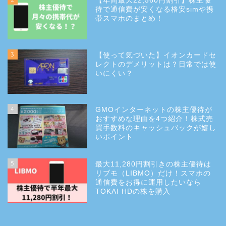
【年間最大22,560円割引】株主優
待で通信費が安くなる格安simや携
帯スマホのまとめ！
3
【使って気づいた】イオンカードセ
レクトのデメリットは？日常では使
いにくい？
4
GMOインターネットの株主優待が
おすすめな理由を4つ紹介！株式売
買手数料のキャッシュバックが嬉し
いポイント
5
最大11,280円割引きの株主優待は
リブモ（LIBMO）だけ！スマホの
通信費をお得に運用したいなら
TOKAI HDの株を購入