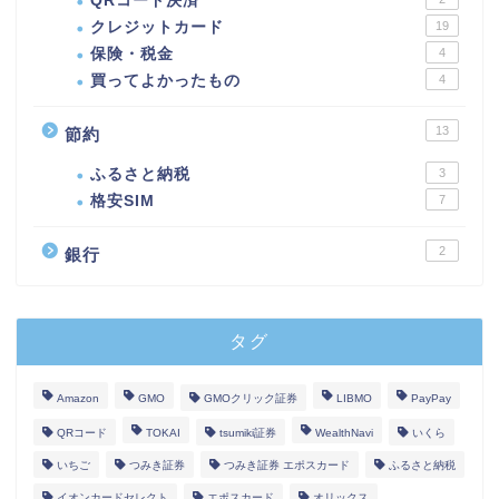
QRコード決済
クレジットカード
19
保険・税金
4
買ってよかったもの
4
13
節約
ふるさと納税
3
格安SIM
7
2
銀行
タグ
Amazon
GMO
GMOクリック証券
LIBMO
PayPay
QRコード
TOKAI
tsumiki証券
WealthNavi
いくら
いちご
つみき証券
つみき証券 エポスカード
ふるさと納税
イオンカードセレクト
エポスカード
オリックス