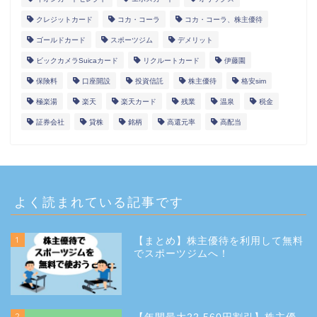
クレジットカード
コカ・コーラ
コカ・コーラ、株主優待
ゴールドカード
スポーツジム
デメリット
ビックカメラSuicaカード
リクルートカード
伊藤園
保険料
口座開設
投資信託
株主優待
格安sim
極楽湯
楽天
楽天カード
残業
温泉
税金
証券会社
貸株
銘柄
高還元率
高配当
よく読まれている記事です
1
【まとめ】株主優待を利用して無料
でスポーツジムへ！
2