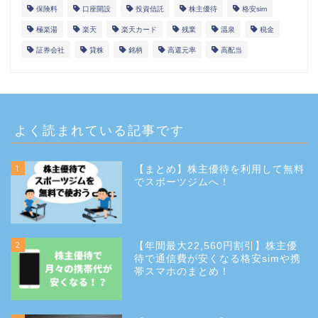
保険料
口座開設
投資信託
株主優待
格安sim
極楽湯
楽天
楽天カード
残業
温泉
税金
証券会社
貸株
銘柄
高還元率
高配当
よく読まれている記事です
1
【まとめ】株主優待を利用して無料
でスポーツジムへ！
2
【年間最大22,560円割引】株主優
待で通信費が安くなる格安simや携
帯スマホのまとめ！