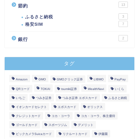
13
節約
ふるさと納税
3
格安SIM
7
2
銀行
タグ
Amazon
GMO
GMOクリック証券
LIBMO
PayPay
QRコード
TOKAI
tsumiki証券
WealthNavi
いくら
いちご
つみき証券
つみき証券 エポスカード
ふるさと納税
イオンカードセレクト
エポスカード
オリックス
クレジットカード
コカ・コーラ
コカ・コーラ、株主優待
ゴールドカード
スポーツジム
デメリット
ビックカメラSuicaカード
リクルートカード
伊藤園