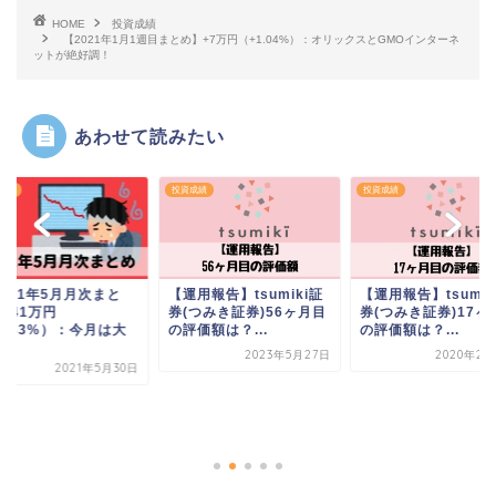
HOME
投資成績
【2021年1月1週目まとめ】+7万円（+1.04%）：オリックスとGMOインターネ
ットが絶好調！
あわせて読みたい
成績
投資成績
投資成績
2021年5月月次まと
【運用報告】tsumiki証
【運用報告】tsumik
-41万円
券(つみき証券)56ヶ月目
券(つみき証券)17ヶ
5.33%）：今月は大
の評価額は？...
の評価額は？...
.
2023年5月27日
2020年2月
2021年5月30日