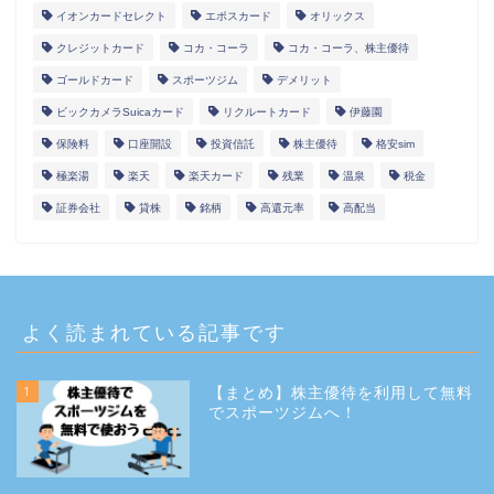
イオンカードセレクト
エポスカード
オリックス
クレジットカード
コカ・コーラ
コカ・コーラ、株主優待
ゴールドカード
スポーツジム
デメリット
ビックカメラSuicaカード
リクルートカード
伊藤園
保険料
口座開設
投資信託
株主優待
格安sim
極楽湯
楽天
楽天カード
残業
温泉
税金
証券会社
貸株
銘柄
高還元率
高配当
よく読まれている記事です
1
【まとめ】株主優待を利用して無料
でスポーツジムへ！