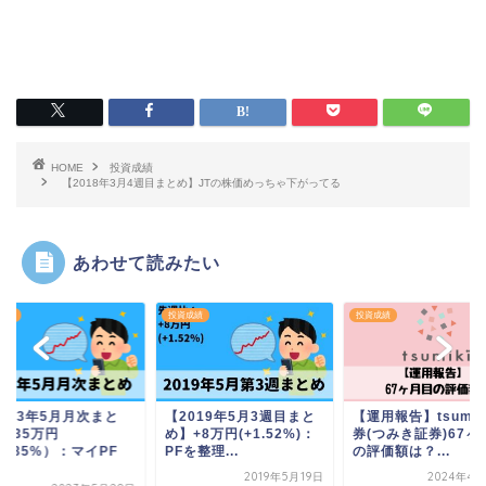
HOME
投資成績
【2018年3月4週目まとめ】JTの株価めっちゃ下がってる
あわせて読みたい
成績
投資成績
投資成績
2023年5月月次まと
【2019年5月3週目まと
【運用報告】tsumik
】+35万円
め】+8万円(+1.52%)：
券(つみき証券)67ヶ
2.85%）：マイPF
PFを整理...
の評価額は？...
.
2019年5月19日
2024年4月