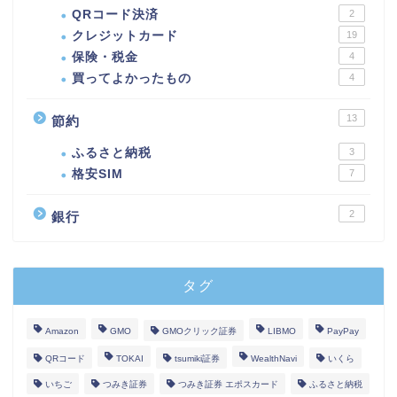
QRコード決済
2
クレジットカード
19
保険・税金
4
買ってよかったもの
4
13
節約
ふるさと納税
3
格安SIM
7
2
銀行
タグ
Amazon
GMO
GMOクリック証券
LIBMO
PayPay
QRコード
TOKAI
tsumiki証券
WealthNavi
いくら
いちご
つみき証券
つみき証券 エポスカード
ふるさと納税