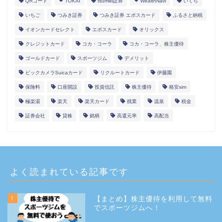
QRコード
TOKAI
tsumiki証券
WealthNavi
いくら
いちご
つみき証券
つみき証券 エポスカード
ふるさと納税
イオンカードセレクト
エポスカード
オリックス
クレジットカード
コカ・コーラ
コカ・コーラ、株主優待
ゴールドカード
スポーツジム
デメリット
ビックカメラSuicaカード
リクルートカード
伊藤園
保険料
口座開設
投資信託
株主優待
格安sim
極楽湯
楽天
楽天カード
残業
温泉
税金
証券会社
貸株
銘柄
高還元率
高配当
よく読まれている記事です
1
【まとめ】株主優待を利用して無料
でスポーツジムへ！