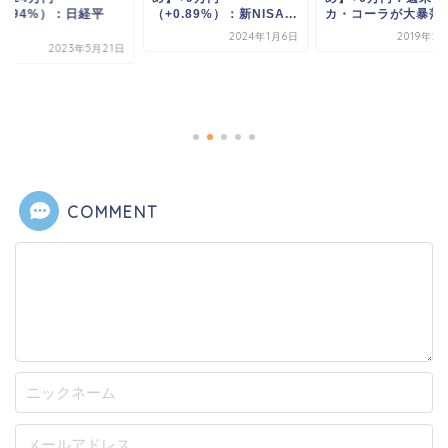
1.94%）：日経平
（+0.89%）：新NISA...
カ・コーラが大暴落
.
2024年1月6日
2019年2
2023年5月21日
COMMENT