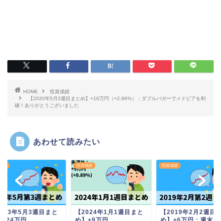
HOME
投資成績
【2020年5月3週目まとめ】+16万円（+2.86%）：ダブルバガーでメドピアを利
確！ありがとうございました
あわせて読みたい
成績
投資成績
投資成績
023年5月3週目まと
【2024年1月1週目まと
【2019年2月2週目
】+24万円
め】+9万円
め】+6万円：週末に