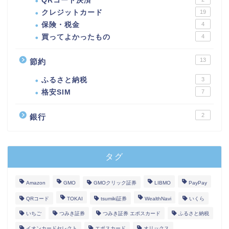
QRコード決済
クレジットカード
19
保険・税金
4
買ってよかったもの
4
13
節約
ふるさと納税
3
格安SIM
7
2
銀行
タグ
Amazon
GMO
GMOクリック証券
LIBMO
PayPay
QRコード
TOKAI
tsumiki証券
WealthNavi
いくら
いちご
つみき証券
つみき証券 エポスカード
ふるさと納税
イオンカードセレクト
エポスカード
オリックス