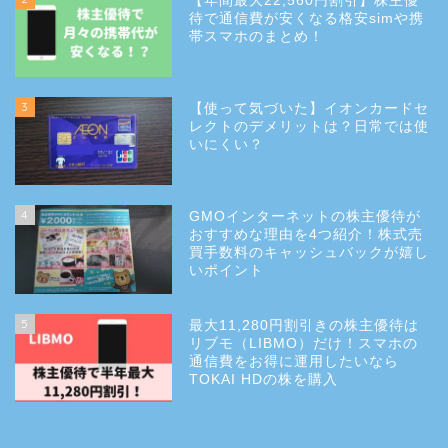
【年間最大22,560円割引】株主優
待で通信費が安くなる格安simや携
帯スマホのまとめ！
3
【使って気づいた】イオンカードセ
レクトのデメリットは？日常では使
いにくい？
4
GMOインターネットの株主優待が
おすすめな理由を4つ紹介！株式売
買手数料のキャッシュバックが嬉し
いポイント
5
最大11,280円割引きの株主優待は
リブモ（LIBMO）だけ！スマホの
通信費をお得に運用したいなら
TOKAI HDの株を購入