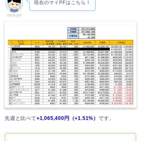
現在のマイPFはこちら！
けんちょぴ
先週と比べて
+1,065,400
円（+1.51
%）
です。