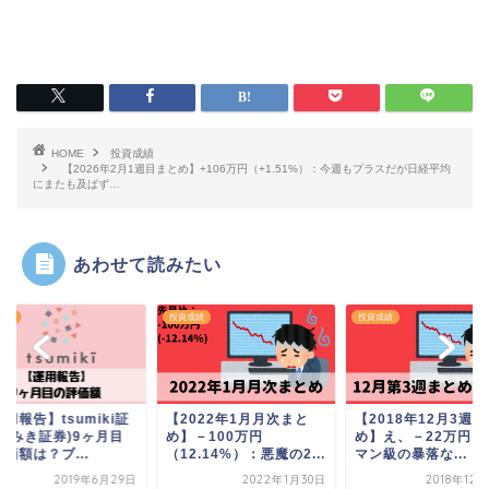
HOME
投資成績
【2026年2月1週目まとめ】+106万円（+1.51%）：今週もプラスだが日経平均
にまたも及ばず…
あわせて読みたい
成績
投資成績
投資成績
用報告】tsumiki証
【2022年1月月次まと
【2018年12月3週
(つみき証券)9ヶ月目
め】－100万円
め】え、－22万円？
価額は？ブ...
（12.14%）：悪魔の2...
マン級の暴落な...
2019年6月29日
2022年1月30日
2018年12