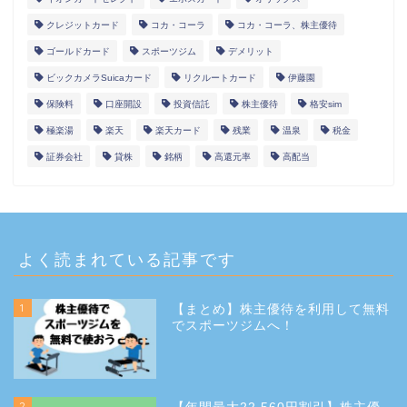
クレジットカード
コカ・コーラ
コカ・コーラ、株主優待
ゴールドカード
スポーツジム
デメリット
ビックカメラSuicaカード
リクルートカード
伊藤園
保険料
口座開設
投資信託
株主優待
格安sim
極楽湯
楽天
楽天カード
残業
温泉
税金
証券会社
貸株
銘柄
高還元率
高配当
よく読まれている記事です
1
【まとめ】株主優待を利用して無料
でスポーツジムへ！
2