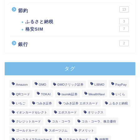
13
節約
ふるさと納税
3
格安SIM
7
2
銀行
タグ
Amazon
GMO
GMOクリック証券
LIBMO
PayPay
QRコード
TOKAI
tsumiki証券
WealthNavi
いくら
いちご
つみき証券
つみき証券 エポスカード
ふるさと納税
イオンカードセレクト
エポスカード
オリックス
クレジットカード
コカ・コーラ
コカ・コーラ、株主優待
ゴールドカード
スポーツジム
デメリット
ビックカメラSuicaカード
リクルートカード
伊藤園