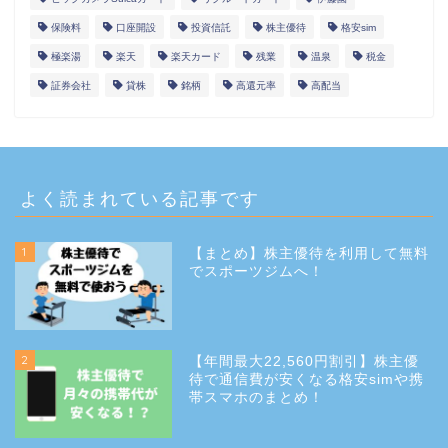
保険料
口座開設
投資信託
株主優待
格安sim
極楽湯
楽天
楽天カード
残業
温泉
税金
証券会社
貸株
銘柄
高還元率
高配当
よく読まれている記事です
1
【まとめ】株主優待を利用して無料
でスポーツジムへ！
2
【年間最大22,560円割引】株主優
待で通信費が安くなる格安simや携
帯スマホのまとめ！