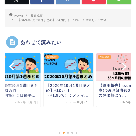
HOME
投資成績
【2024年9月2週目まとめ】-23万円（-1.61%）：今週もマイナス…
あわせて読みたい
績
投資成績
投資成績
022年10月1週目まと
【2020年10月4週目まと
【運用報告】tsumiki
+31万円
め】+12万円
券(つみき証券)83ヶ
.84%）：日経平...
（+1.90%）：メディ...
の評価額は？...
2022年10月9日
2020年10月25日
2025年8月