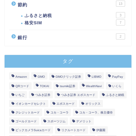
13
節約
ふるさと納税
3
格安SIM
7
2
銀行
タグ
Amazon
GMO
GMOクリック証券
LIBMO
PayPay
QRコード
TOKAI
tsumiki証券
WealthNavi
いくら
いちご
つみき証券
つみき証券 エポスカード
ふるさと納税
イオンカードセレクト
エポスカード
オリックス
クレジットカード
コカ・コーラ
コカ・コーラ、株主優待
ゴールドカード
スポーツジム
デメリット
ビックカメラSuicaカード
リクルートカード
伊藤園