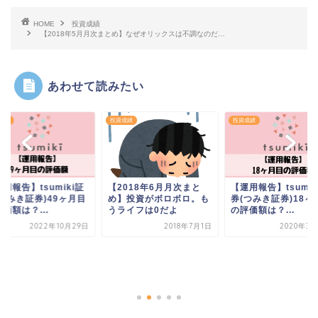
HOME
投資成績
【2018年5月月次まとめ】なぜオリックスは不調なのだ…
あわせて読みたい
成績
投資成績
投資成績
用報告】tsumiki証
【2018年6月月次まと
【運用報告】tsumik
(つみき証券)49ヶ月目
め】投資がボロボロ。も
券(つみき証券)18ヶ
価額は？...
うライフは0だよ
の評価額は？...
2022年10月29日
2018年7月1日
2020年3月