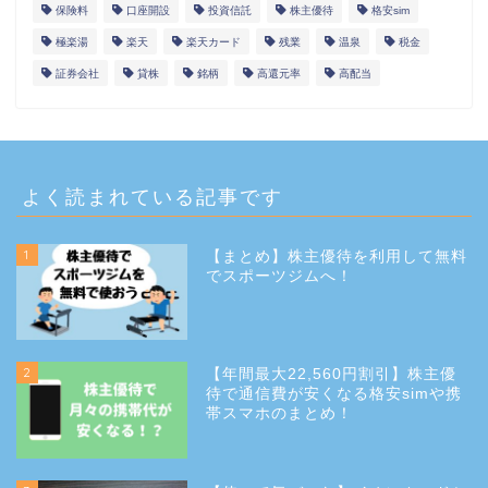
保険料
口座開設
投資信託
株主優待
格安sim
極楽湯
楽天
楽天カード
残業
温泉
税金
証券会社
貸株
銘柄
高還元率
高配当
よく読まれている記事です
1
【まとめ】株主優待を利用して無料
でスポーツジムへ！
2
【年間最大22,560円割引】株主優
待で通信費が安くなる格安simや携
帯スマホのまとめ！