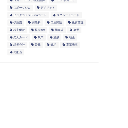
コカ・コーラ、株主優待
ゴールドカード
スポーツジム
デメリット
ビックカメラSuicaカード
リクルートカード
伊藤園
保険料
口座開設
投資信託
株主優待
格安sim
極楽湯
楽天
楽天カード
残業
温泉
税金
証券会社
貸株
銘柄
高還元率
高配当