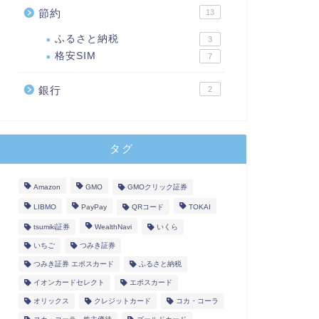
節約
13
ふるさと納税
3
格安SIM
7
銀行
2
タグ
Amazon
GMO
GMOクリック証券
LIBMO
PayPay
QRコード
TOKAI
tsumiki証券
WealthNavi
いくら
いちご
つみき証券
つみき証券 エポスカード
ふるさと納税
イオンカードセレクト
エポスカード
オリックス
クレジットカード
コカ・コーラ