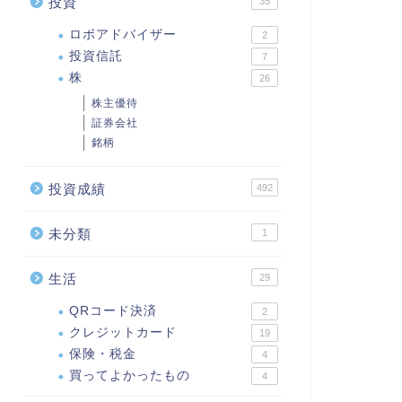
投資
35
ロボアドバイザー
2
投資信託
7
株
26
株主優待
証券会社
銘柄
投資成績
492
未分類
1
生活
29
QRコード決済
2
クレジットカード
19
保険・税金
4
買ってよかったもの
4