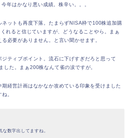
で、今年はかなり悪い成績。株辛い。。。
ネットも再度下落。たまらずNISA枠で100株追加購
てくれると信じていますが、どうなることやら。まぁ
える必要がありません。と言い聞かせます。
ポジティブポイント。流石に下げすぎだろと思って
りました。まぁ200株なんて雀の涙ですが。
中期経営計画はなかなか攻めている印象を受けました
すね。
気な数字出してますね。