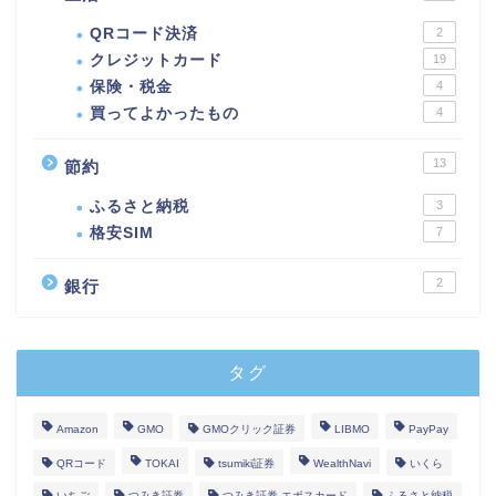
QRコード決済
2
クレジットカード
19
保険・税金
4
買ってよかったもの
4
13
節約
ふるさと納税
3
格安SIM
7
2
銀行
タグ
Amazon
GMO
GMOクリック証券
LIBMO
PayPay
QRコード
TOKAI
tsumiki証券
WealthNavi
いくら
いちご
つみき証券
つみき証券 エポスカード
ふるさと納税