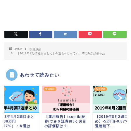
HOME
投資成績
【2018年12月2週目まとめ】今週も-4万円です。JTのみが頑張った
あわせて読みたい
成績
投資成績
投資成績
023年4月2週目まと
【運用報告】tsumiki証
【2019年8月2週目
】+38万円
券(つみき証券)83ヶ月目
め】-5万円(-0.87%)
3.07%）：今週は
の評価額は？...
週連続下...
.