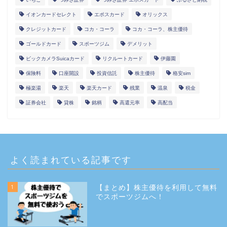
イオンカードセレクト
エポスカード
オリックス
クレジットカード
コカ・コーラ
コカ・コーラ、株主優待
ゴールドカード
スポーツジム
デメリット
ビックカメラSuicaカード
リクルートカード
伊藤園
保険料
口座開設
投資信託
株主優待
格安sim
極楽湯
楽天
楽天カード
残業
温泉
税金
証券会社
貸株
銘柄
高還元率
高配当
よく読まれている記事です
1
【まとめ】株主優待を利用して無料
でスポーツジムへ！