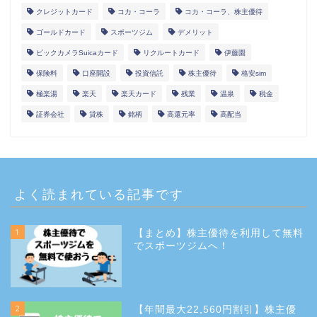
クレジットカード
コカ・コーラ
コカ・コーラ、株主優待
ゴールドカード
スポーツジム
デメリット
ビックカメラSuicaカード
リクルートカード
伊藤園
保険料
口座開設
投資信託
株主優待
格安sim
極楽湯
楽天
楽天カード
残業
温泉
税金
証券会社
貸株
銘柄
高還元率
高配当
よく読まれている記事です
1
【まとめ】株主優待を利用して無料
でスポーツジムへ！
2
【年間最大22,560円割引】株主優