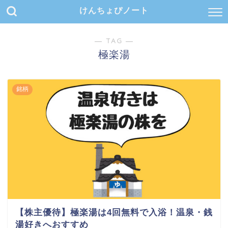
けんちょぴノート
― TAG ―
極楽湯
銘柄
【株主優待】極楽湯は4回無料で入浴！温泉・銭
湯好きへおすすめ