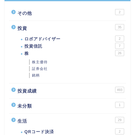
2
その他
35
投資
ロボアドバイザー
2
投資信託
7
株
26
株主優待
証券会社
銘柄
493
投資成績
1
未分類
29
生活
QRコード決済
2