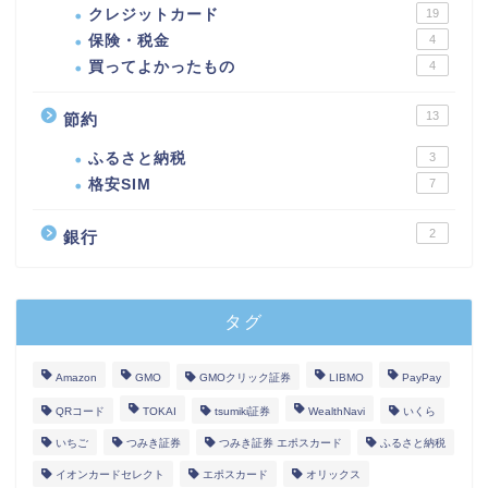
クレジットカード
19
保険・税金
4
買ってよかったもの
4
13
節約
ふるさと納税
3
格安SIM
7
2
銀行
タグ
Amazon
GMO
GMOクリック証券
LIBMO
PayPay
QRコード
TOKAI
tsumiki証券
WealthNavi
いくら
いちご
つみき証券
つみき証券 エポスカード
ふるさと納税
イオンカードセレクト
エポスカード
オリックス